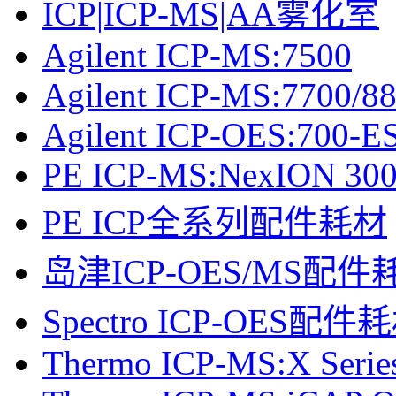
ICP|ICP-MS|AA雾化室
Agilent ICP-MS:7500
Agilent ICP-MS:7700/8
Agilent ICP-OES:700-ES
PE ICP-MS:NexION 30
PE ICP全系列配件耗材
岛津ICP-OES/MS配件
Spectro ICP-OES配件
Thermo ICP-MS:X Serie