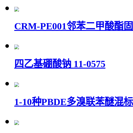
CRM-PE001邻苯二甲酸酯
四乙基硼酸钠 11-0575
1-10种PBDE多溴联苯醚混标S-