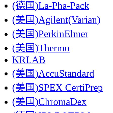
(德国)La-Pha-Pack
(美国)Agilent(Varian)
(美国)PerkinElmer
(美国)Thermo
KRLAB
(美国)AccuStandard
(美国)SPEX CertiPrep
(美国)ChromaDex