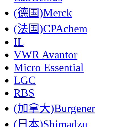
(德国)Merck
(法国)CPAchem
IL
VWR Avantor
Micro Essential
LGC
RBS
(加拿大)Burgener
(日本)Shimadzu