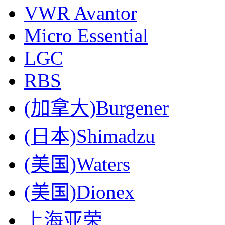
VWR Avantor
Micro Essential
LGC
RBS
(加拿大)Burgener
(日本)Shimadzu
(美国)Waters
(美国)Dionex
上海亚荣