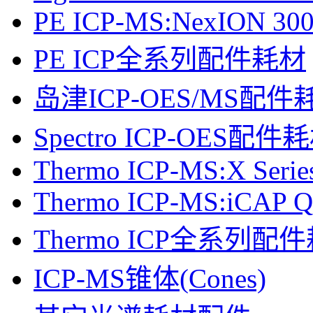
PE ICP-MS:NexION 30
PE ICP全系列配件耗材
岛津ICP-OES/MS配件
Spectro ICP-OES配件
Thermo ICP-MS:X Serie
Thermo ICP-MS:iCAP Q
Thermo ICP全系列配
ICP-MS锥体(Cones)