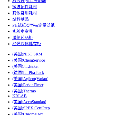
移液器|瓶口分配器
微波配件耗材
其他常用耗材
塑料制品
PH试纸/定性&定量滤纸
实验室家具
试剂药品柜
易燃液体储存柜
(美国)NIST SRM
(美国)ChemService
(美国)J.T.Baker
(德国)La-Pha-Pack
(美国)Agilent(Varian)
(美国)PerkinElmer
(美国)Thermo
KRLAB
(美国)AccuStandard
(美国)SPEX CertiPrep
(美国)ChromaDex