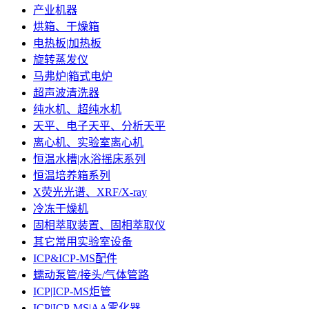
产业机器
烘箱、干燥箱
电热板|加热板
旋转蒸发仪
马弗炉|箱式电炉
超声波清洗器
纯水机、超纯水机
天平、电子天平、分析天平
离心机、实验室离心机
恒温水槽|水浴摇床系列
恒温培养箱系列
X荧光光谱、XRF/X-ray
冷冻干燥机
固相萃取装置、固相萃取仪
其它常用实验室设备
ICP&ICP-MS配件
蠕动泵管/接头/气体管路
ICP|ICP-MS炬管
ICP|ICP-MS|AA雾化器