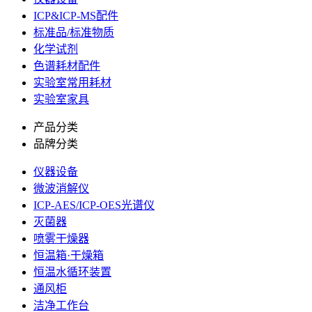
ICP&ICP-MS配件
标准品/标准物质
化学试剂
色谱耗材配件
实验室常用耗材
实验室家具
产品分类
品牌分类
仪器设备
微波消解仪
ICP-AES/ICP-OES光谱仪
灭菌器
喷雾干燥器
恒温箱·干燥箱
恒温水循环装置
通风柜
洁净工作台