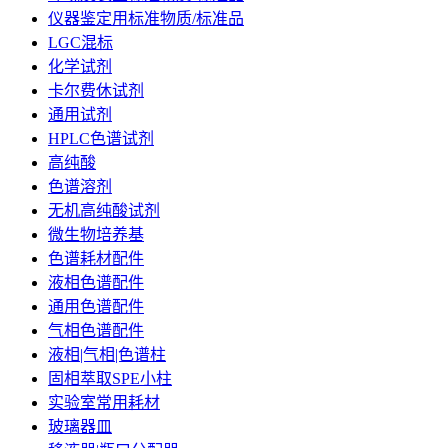
仪器鉴定用标准物质/标准品
LGC混标
化学试剂
卡尔费休试剂
通用试剂
HPLC色谱试剂
高纯酸
色谱溶剂
无机高纯酸试剂
微生物培养基
色谱耗材配件
液相色谱配件
通用色谱配件
气相色谱配件
液相|气相|色谱柱
固相萃取SPE小柱
实验室常用耗材
玻璃器皿